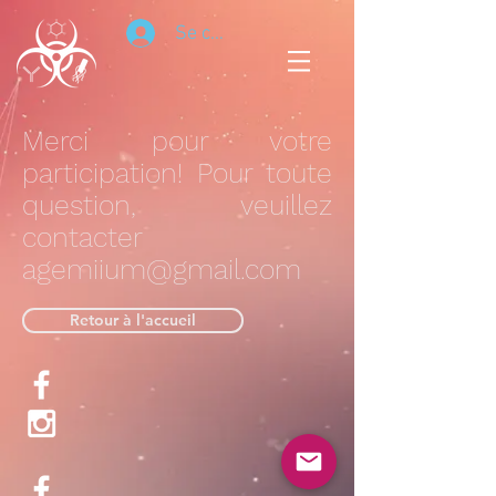
Se connecter
Merci pour votre
participation! Pour toute
question, veuillez
contacter
agemiium@gmail.com
Retour à l'accueil