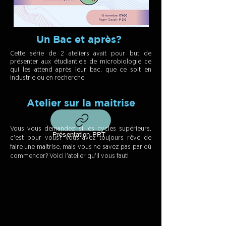
Un Bac et après?
Cette série de 2 ateliers avait pour but de
présenter aux étudiant.e.s de microbiologie ce
qui les attend après leur bac, que ce soit en
industrie ou en recherche.
Atelier sur la maitrise
Vous vous demandez si les cycles supérieurs,
Présentation PPT
c'est pour vous? Vous avez toujours rêvé de
faire une maitrise, mais vous ne savez pas par où
commencer? Voici l'atelier qu'il vous faut!